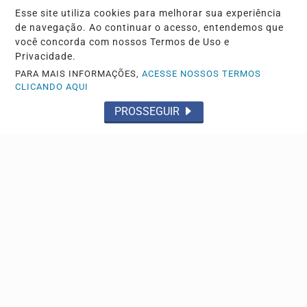
Esse site utiliza cookies para melhorar sua experiência
de navegação. Ao continuar o acesso, entendemos que
você concorda com nossos Termos de Uso e
Privacidade.
PARA MAIS INFORMAÇÕES,
ACESSE NOSSOS TERMOS
CLICANDO AQUI
PROSSEGUIR
POLÍTICA
Partidos têm até o dia 15 para registrarem
candidaturas nos tribunais
Candidaturas à Presidência são feitas no TSE. Nos TREs
são registrados candidatos ao governo estadual,...