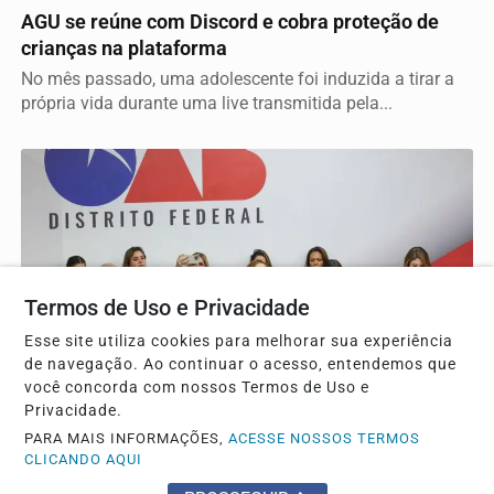
AGU se reúne com Discord e cobra proteção de
crianças na plataforma
No mês passado, uma adolescente foi induzida a tirar a
própria vida durante uma live transmitida pela...
Termos de Uso e Privacidade
Esse site utiliza cookies para melhorar sua experiência
de navegação. Ao continuar o acesso, entendemos que
você concorda com nossos Termos de Uso e
GERAL
Privacidade.
OAB/DF lança "violentômetro" sobre estágios da
PARA MAIS INFORMAÇÕES,
ACESSE NOSSOS TERMOS
CLICANDO AQUI
agressão a mulheres