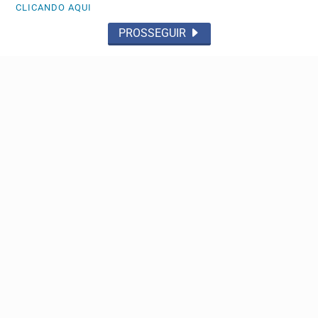
CLICANDO AQUI
POLÍTICA
PROSSEGUIR
Atitude irresponsável, diz Lula após revogação de
visto de embaixadora
EUA justificaram medida pela demora do Brasil em
conceder aprovação ao indicado de Trump para assumir...
JUSTIÇA/SEGURANÇA
Assinatura digital e lacração impedem alteração