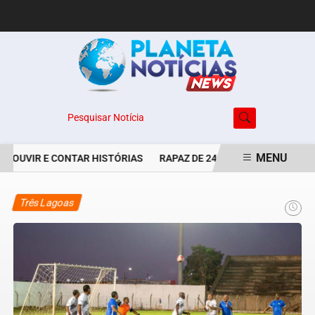
Pesquisar Notícia
MENU
E OUVIR E CONTAR HISTÓRIAS
RAPAZ DE 24 ANOS É PERSEGUIDO 
EM ALTA
Três Lagoas