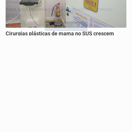
Privacidade.
PARA MAIS INFORMAÇÕES,
ACESSE NOSSOS TERMOS
CLICANDO AQUI
SAÚDE
PROSSEGUIR
Cirurgias plásticas de mama no SUS crescem
mais de 50% em dez anos
São Paulo lidera número de operações, com mais de 30
mil procedimentos, de acordo com números da...