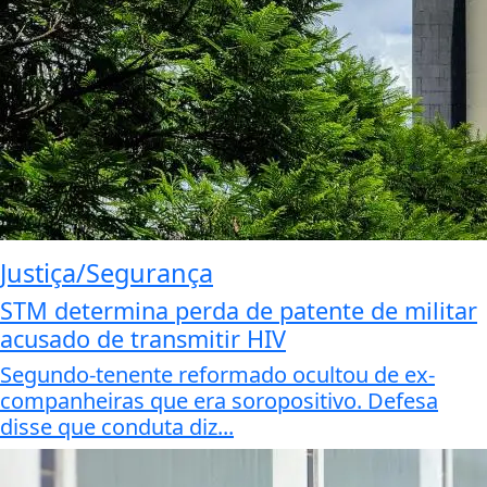
Justiça/Segurança
STM determina perda de patente de militar
acusado de transmitir HIV
Segundo-tenente reformado ocultou de ex-
companheiras que era soropositivo. Defesa
disse que conduta diz...