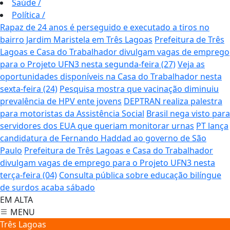
Saúde
/
Política
/
Rapaz de 24 anos é perseguido e executado a tiros no
bairro Jardim Maristela em Três Lagoas
Prefeitura de Três
Lagoas e Casa do Trabalhador divulgam vagas de emprego
para o Projeto UFN3 nesta segunda-feira (27)
Veja as
oportunidades disponíveis na Casa do Trabalhador nesta
sexta-feira (24)
Pesquisa mostra que vacinação diminuiu
prevalência de HPV ente jovens
DEPTRAN realiza palestra
para motoristas da Assistência Social
Brasil nega visto para
servidores dos EUA que queriam monitorar urnas
PT lança
candidatura de Fernando Haddad ao governo de São
Paulo
Prefeitura de Três Lagoas e Casa do Trabalhador
divulgam vagas de emprego para o Projeto UFN3 nesta
terça-feira (04)
Consulta pública sobre educação bilíngue
de surdos acaba sábado
EM ALTA
MENU
Três Lagoas