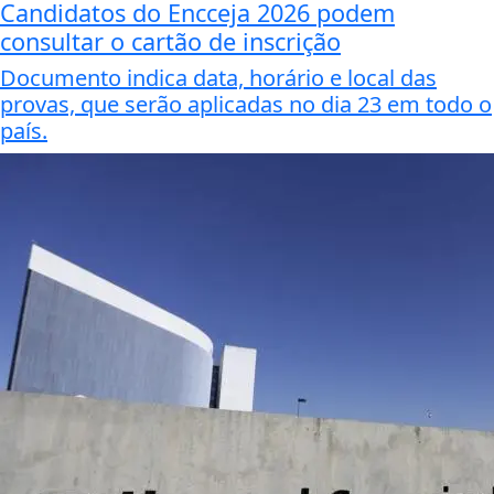
Candidatos do Encceja 2026 podem
consultar o cartão de inscrição
Documento indica data, horário e local das
provas, que serão aplicadas no dia 23 em todo o
país.