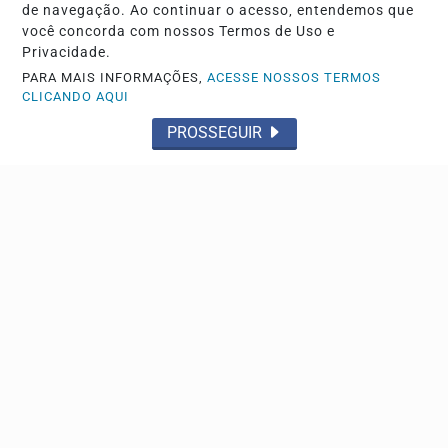
de navegação. Ao continuar o acesso, entendemos que
você concorda com nossos Termos de Uso e
Privacidade.
PARA MAIS INFORMAÇÕES,
ACESSE NOSSOS TERMOS
CLICANDO AQUI
PROSSEGUIR
JUSTIÇA/SEGURANÇA
Depoimento de Jaques Wagner à PF é adiado a
pedido da defesa
Investigação, conduzida no âmbito da Operação
Compliance Zero, apura a relação do senador com o...