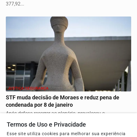
377,92...
JUSTIÇA/SEGURANÇA
STF muda decisão de Moraes e reduz pena de
condenada por 8 de janeiro
Após defesa recorrer ao plenário, prevaleceu o
cumprimento antecipado de pena o tempo em que a
Termos de Uso e Privacidade
condenada...
Esse site utiliza cookies para melhorar sua experiência