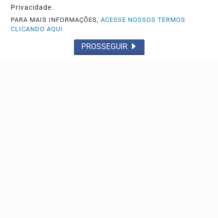
Privacidade.
PARA MAIS INFORMAÇÕES,
ACESSE NOSSOS TERMOS
CLICANDO AQUI
ECONOMIA
PROSSEGUIR
Entenda o que muda com a nova Lei do Frete
Presidente vetou a anistia a multas aplicadas em razão
dos bloqueios de rodovias ocorridos após as...
EDUCAÇÃO