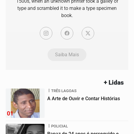
1500s, when an unknown printer took a galley of
type and scrambled it to make a type specimen
book.
Saiba Mais
+ Lidas
TRÊS LAGOAS
A Arte de Ouvir e Contar Histórias
01
POLICIAL
Rapaz de 24 anos é perseguido e