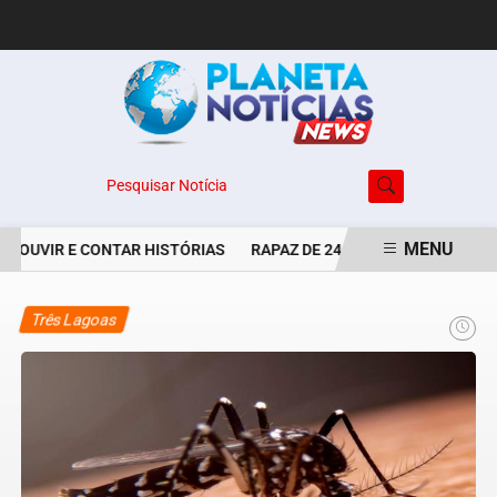
Pesquisar Notícia
MENU
E OUVIR E CONTAR HISTÓRIAS
RAPAZ DE 24 ANOS É PERSEGUIDO 
EM ALTA
Três Lagoas