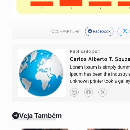
Facebook
T
COMPARTILHE
Publicado por:
Carlos Alberto T. Souz
Lorem Ipsum is simply dummy 
Ipsum has been the industry'
unknown printer took a galle
book.
Veja Também