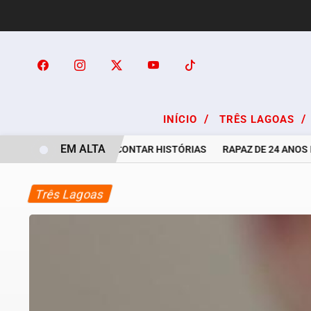
/
/
INÍCIO
TRÊS LAGOAS
EM ALTA
A ARTE DE OUVIR E CONTAR HISTÓRIAS
RAPAZ DE 24 ANOS É P
Três Lagoas