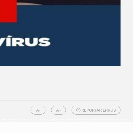
A-
A+
REPORTAR ERROS