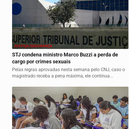
JUSTIÇA/SEGURANÇA
STJ condena ministro Marco Buzzi a perda de
cargo por crimes sexuais
Pelas regras aprovadas nesta semana pelo CNJ, caso o
magistrado receba a pena máxima, ele continua...