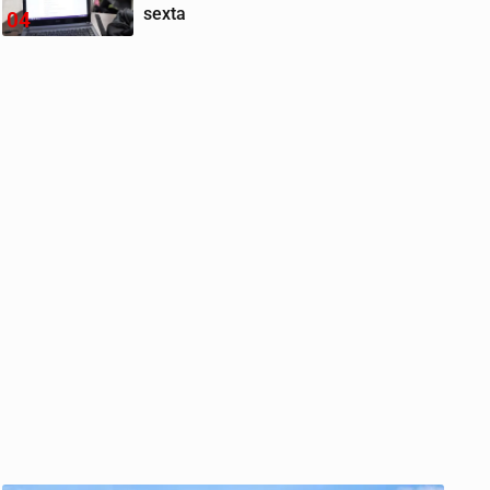
sexta
04