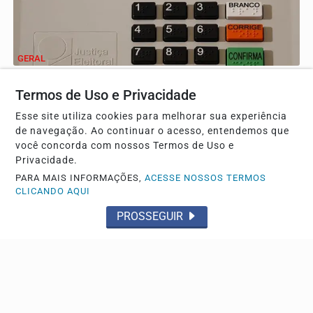
GERAL
Federação PSOL-Rede oficializa apoio à
Termos de Uso e Privacidade
candidatura de Lula à reeleição
Os partidos já haviam sinalizado esse posicionamento
Esse site utiliza cookies para melhorar sua experiência
quando participaram da convenção do PT, no último...
de navegação. Ao continuar o acesso, entendemos que
você concorda com nossos Termos de Uso e
Privacidade.
PARA MAIS INFORMAÇÕES,
ACESSE NOSSOS TERMOS
CLICANDO AQUI
PROSSEGUIR
GERAL