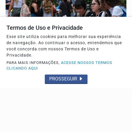
Termos de Uso e Privacidade
Esse site utiliza cookies para melhorar sua experiência
de navegação. Ao continuar o acesso, entendemos que
você concorda com nossos Termos de Uso e
EDUCAÇÃO
Privacidade.
Saeb 2025: Brasil recupera nível pré-pandemia,
PARA MAIS INFORMAÇÕES,
ACESSE NOSSOS TERMOS
mas ainda tem gargalos
CLICANDO AQUI
Os resultados nas avaliações do Sistema de Avaliação da
PROSSEGUIR
Educação Básica (Saeb) 2025, divulgados nesta...