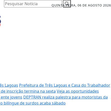
Pesquisar Notícia
QUINTA-FEIRA, 06 DE AGOSTO 2026
rês Lagoas
Prefeitura de Três Lagoas e Casa do Trabalhador
de inscrição termina na sexta
Veja as oportunidades
 ente jovens
DEPTRAN realiza palestra para motoristas da
ão bilíngue de surdos acaba sábado