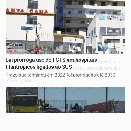
SAÚDE
Termos de Uso e Privacidade
Lei prorroga uso do FGTS em hospitais
Esse site utiliza cookies para melhorar sua experiência
filantrópicos ligados ao SUS
de navegação. Ao continuar o acesso, entendemos que
você concorda com nossos Termos de Uso e
Prazo que terminou em 2022 foi prorrogado até 2030.
Privacidade.
PARA MAIS INFORMAÇÕES,
ACESSE NOSSOS TERMOS
CLICANDO AQUI
PROSSEGUIR