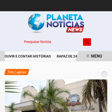
Pesquisar Notícia
MENU
E OUVIR E CONTAR HISTÓRIAS
RAPAZ DE 24 ANOS É PERSEGUIDO 
EM ALTA
Três Lagoas